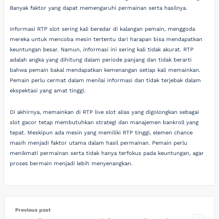
Banyak faktor yang dapat memengaruhi permainan serta hasilnya.
Informasi RTP slot sering kali beredar di kalangan pemain, menggoda
mereka untuk mencoba mesin tertentu dari harapan bisa mendapatkan
keuntungan besar. Namun, informasi ini sering kali tidak akurat. RTP
adalah angka yang dihitung dalam periode panjang dan tidak berarti
bahwa pemain bakal mendapatkan kemenangan setiap kali memainkan.
Pemain perlu cermat dalam menilai informasi dan tidak terjebak dalam
ekspektasi yang amat tinggi.
Di akhirnya, memainkan di RTP live slot alias yang digolongkan sebagai
slot gacor tetap membutuhkan strategi dan manajemen bankroll yang
tepat. Meskipun ada mesin yang memiliki RTP tinggi, elemen chance
masih menjadi faktor utama dalam hasil permainan. Pemain perlu
menikmati permainan serta tidak hanya terfokus pada keuntungan, agar
proses bermain menjadi lebih menyenangkan.
Previous post