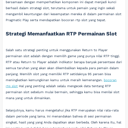
bersamaan dengan memperhatikan komponen ini dapat menjadi kunci
berhasil dalam strategi slot, terutama untuk pemain yang ingin sekali
mengambil keuntungan dari kesempatan mereka di dalam permainan slot
Pragmatic Play serta mendapatkan bocoran rtp slot yang tepat.
Strategi Memanfaatkan RTP Permainan Slot
Salah satu strategi penting untuk menggunakan Return to Player
permainan slot adalah dengan memilih game yang punya nilai RTP tinggi.
RTP atau Return to Player adalah indikator berapa banyak persentase dari
semua taruhan yang akan akan dikembalikan kepada para pemain dalam
panjang. Memilih slot yang memiliki RTP setidaknya 95 persen bisa
meningkatkan kemungkinan kamu untuk meraih kemenangan.
bocoran
rtp slot
Hal yang penting adalah selalu mengecek data tentang RTP
permainan slot sebelum mulai bermain, sehingga kamu bisa menilai slot
mana yang untuk dimainkan.
Selanjutnya, kamu harus mengetahui jika RTP merupakan nilai rata-rata
dalam periode yang lama. Ini menandakan bahwa di sesi permainan
singkat, hasil yang yang Anda dapatkan akan berbeda. Oleh karena itu, hal