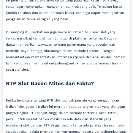
ini penting untuk tidak hanya tergantung pada nilai Return to Player,
tetapi agar menerapkan manajemen bankroll yang baik. Tentukan batas
jumlah taruhan dan durasi bermain kamu, sehingga dapat meningkatkan
pengalaman tanpa kerugian yang besar.
Di samping itu, perhatikan juga bocoran Return to Player slot yang
terkadang dibagikan oleh pemain atau di platform tertentu. Data ini
dapat memberikan wawasan tentang game mana yang populer dan
memiliki payout tinggi, khususnya dalam periode tertentu. Dengan
memanfaatkan memanfaatkan informasi rtp live dan analisis dari pemain
lain, kamu bisa meningkatkan peluang untuk menang permainan hari ini
secara efisien.
RTP Slot Gacor: Mitos dan Fakta?
Ketika berbicara tentang RTP slot, banyak pemain yang menggunakan
istilah "slot gacor". Istilah ini merujuk pada perangkat slot yang dianggap
punya tingkat RTP sangat tinggi dalam periode tertentu. Akan tetapi,
perlu untuk dicatat bahwa meskipun ada data dan statistik yang
eksistensi slot dengan RTP tinggi, belum tentu ada jaminan bahwa mesin
tersebut akan selalu memberikan kemenangan secara berkesinambungan.