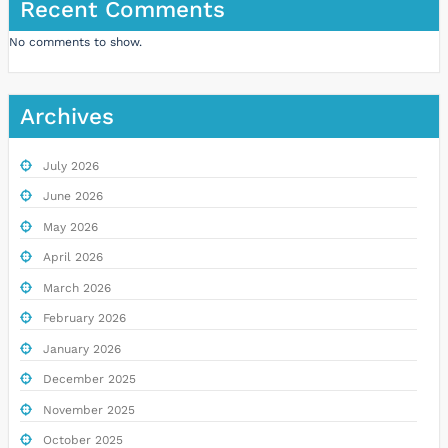
Recent Comments
No comments to show.
Archives
July 2026
June 2026
May 2026
April 2026
March 2026
February 2026
January 2026
December 2025
November 2025
October 2025