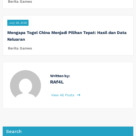
Berita Games
July 26, 2026
Mengapa Togel China Menjadi Pilihan Tepat: Hasil dan Data
Keluaran
Berita Games
Written by:
RAf4L
View All Posts
Search