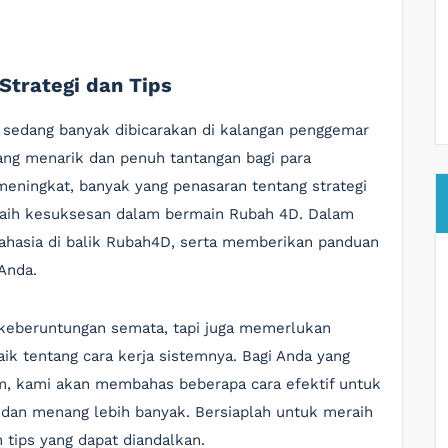
trategi dan Tips
 sedang banyak dibicarakan di kalangan penggemar
ng menarik dan penuh tantangan bagi para
meningkat, banyak yang penasaran tentang strategi
aih kesuksesan dalam bermain Rubah 4D. Dalam
 rahasia di balik Rubah4D, serta memberikan panduan
Anda.
 keberuntungan semata, tapi juga memerlukan
ik tentang cara kerja sistemnya. Bagi Anda yang
am, kami akan membahas beberapa cara efektif untuk
an menang lebih banyak. Bersiaplah untuk meraih
 tips yang dapat diandalkan.