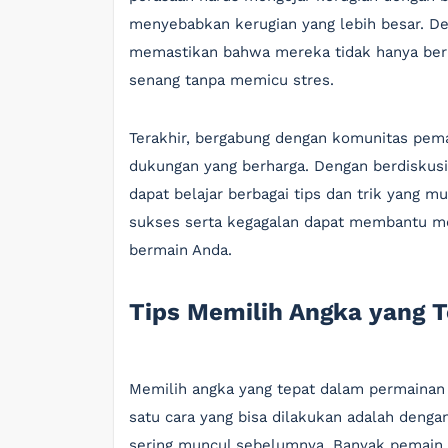
menyebabkan kerugian yang lebih besar. De
memastikan bahwa mereka tidak hanya berm
senang tanpa memicu stres.
Terakhir, bergabung dengan komunitas pem
dukungan yang berharga. Dengan berdiskusi
dapat belajar berbagai tips dan trik yang mu
sukses serta kegagalan dapat membantu 
bermain Anda.
Tips Memilih Angka yang T
Memilih angka yang tepat dalam permainan
satu cara yang bisa dilakukan adalah deng
sering muncul sebelumnya. Banyak pemain 