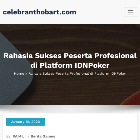
Skip
celebranthobart.com
to
content
Rahasia Sukses Peserta Profesional
di Platform IDNPoker
Home
»
Rahasia Sukses Peserta Profesional di Platform IDNPoker
January 10, 2026
By
RAf4L
In
Berita Games