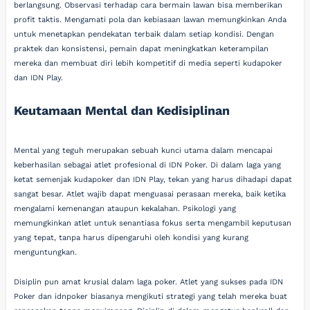
berlangsung. Observasi terhadap cara bermain lawan bisa memberikan
profit taktis. Mengamati pola dan kebiasaan lawan memungkinkan Anda
untuk menetapkan pendekatan terbaik dalam setiap kondisi. Dengan
praktek dan konsistensi, pemain dapat meningkatkan keterampilan
mereka dan membuat diri lebih kompetitif di media seperti kudapoker
dan IDN Play.
Keutamaan Mental dan Kedisiplinan
Mental yang teguh merupakan sebuah kunci utama dalam mencapai
keberhasilan sebagai atlet profesional di IDN Poker. Di dalam laga yang
ketat semenjak kudapoker dan IDN Play, tekan yang harus dihadapi dapat
sangat besar. Atlet wajib dapat menguasai perasaan mereka, baik ketika
mengalami kemenangan ataupun kekalahan. Psikologi yang
memungkinkan atlet untuk senantiasa fokus serta mengambil keputusan
yang tepat, tanpa harus dipengaruhi oleh kondisi yang kurang
menguntungkan.
Disiplin pun amat krusial dalam laga poker. Atlet yang sukses pada IDN
Poker dan idnpoker biasanya mengikuti strategi yang telah mereka buat