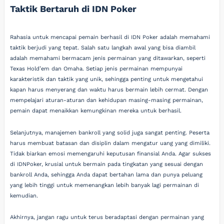
Taktik Bertaruh di IDN Poker
Rahasia untuk mencapai pemain berhasil di IDN Poker adalah memahami
taktik berjudi yang tepat. Salah satu langkah awal yang bisa diambil
adalah memahami bermacam jenis permainan yang ditawarkan, seperti
Texas Hold’em dan Omaha. Setiap jenis permainan mempunyai
karakteristik dan taktik yang unik, sehingga penting untuk mengetahui
kapan harus menyerang dan waktu harus bermain lebih cermat. Dengan
mempelajari aturan-aturan dan kehidupan masing-masing permainan,
pemain dapat menaikkan kemungkinan mereka untuk berhasil.
Selanjutnya, manajemen bankroll yang solid juga sangat penting. Peserta
harus membuat batasan dan disiplin dalam mengatur uang yang dimiliki.
Tidak biarkan emosi memengaruhi keputusan finansial Anda. Agar sukses
di IDNPoker, krusial untuk bermain pada tingkatan yang sesuai dengan
bankroll Anda, sehingga Anda dapat bertahan lama dan punya peluang
yang lebih tinggi untuk memenangkan lebih banyak lagi permainan di
kemudian.
Akhirnya, jangan ragu untuk terus beradaptasi dengan permainan yang