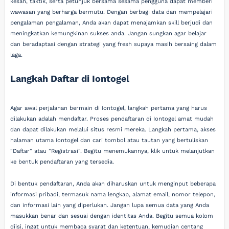
kesan, taktik, serta petunjuk bersama sesama pengguna dapat memberi
wawasan yang berharga bermutu. Dengan berbagi data dan mempelajari
pengalaman pengalaman, Anda akan dapat menajamkan skill berjudi dan
meningkatkan kemungkinan sukses anda. Jangan sungkan agar belajar
dan beradaptasi dengan strategi yang fresh supaya masih bersaing dalam
laga.
Langkah Daftar di Iontogel
Agar awal perjalanan bermain di Iontogel, langkah pertama yang harus
dilakukan adalah mendaftar. Proses pendaftaran di Iontogel amat mudah
dan dapat dilakukan melalui situs resmi mereka. Langkah pertama, akses
halaman utama Iontogel dan cari tombol atau tautan yang bertuliskan
"Daftar" atau "Registrasi". Begitu menemukannya, klik untuk melanjutkan
ke bentuk pendaftaran yang tersedia.
Di bentuk pendaftaran, Anda akan diharuskan untuk menginput beberapa
informasi pribadi, termasuk nama lengkap, alamat email, nomor telepon,
dan informasi lain yang diperlukan. Jangan lupa semua data yang Anda
masukkan benar dan sesuai dengan identitas Anda. Begitu semua kolom
diisi, ingat untuk membaca syarat dan ketentuan, kemudian centang