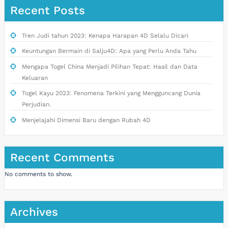
Recent Posts
Tren Judi tahun 2023: Kenapa Harapan 4D Selalu Dicari
Keuntungan Bermain di Salju4D: Apa yang Perlu Anda Tahu
Mengapa Togel China Menjadi Pilihan Tepat: Hasil dan Data
Keluaran
Togel Kayu 2023: Fenomena Terkini yang Mengguncang Dunia
Perjudian.
Menjelajahi Dimensi Baru dengan Rubah 4D
Recent Comments
No comments to show.
Archives