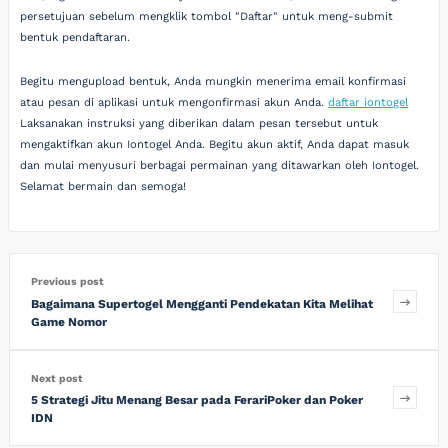
persetujuan sebelum mengklik tombol "Daftar" untuk meng-submit
bentuk pendaftaran.
Begitu mengupload bentuk, Anda mungkin menerima email konfirmasi
atau pesan di aplikasi untuk mengonfirmasi akun Anda.
daftar iontogel
Laksanakan instruksi yang diberikan dalam pesan tersebut untuk
mengaktifkan akun Iontogel Anda. Begitu akun aktif, Anda dapat masuk
dan mulai menyusuri berbagai permainan yang ditawarkan oleh Iontogel.
Selamat bermain dan semoga!
Previous post
Bagaimana Supertogel Mengganti Pendekatan Kita Melihat
Game Nomor
Next post
5 Strategi Jitu Menang Besar pada FerariPoker dan Poker
IDN