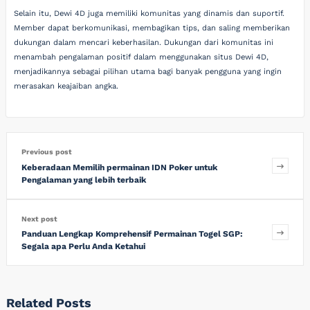
Selain itu, Dewi 4D juga memiliki komunitas yang dinamis dan suportif.
Member dapat berkomunikasi, membagikan tips, dan saling memberikan
dukungan dalam mencari keberhasilan. Dukungan dari komunitas ini
menambah pengalaman positif dalam menggunakan situs Dewi 4D,
menjadikannya sebagai pilihan utama bagi banyak pengguna yang ingin
merasakan keajaiban angka.
Previous post
Keberadaan Memilih permainan IDN Poker untuk
Pengalaman yang lebih terbaik
Next post
Panduan Lengkap Komprehensif Permainan Togel SGP:
Segala apa Perlu Anda Ketahui
Related Posts