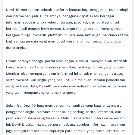
Dewi 4D merupakan sebuah platform khusus bagi penggemar numerologi
dan permainan judi. Di dalamnya, pengguna dapat akses berbagai
informasi seputar angka keberuntungan, prediksi, dan strategi untuk
bermain judi dengan lebih cerdas. Dengan menghadirkan menyuguhkan
beragam fungsi menarik, platform ini berusaha untuk jadi panduan utama
bagi semua pemain yang membutuhkan menambah peluang ada dalam
dunia angka.
Dalam peranya sebagai portal sihir angka, Dewi 4D menyediakan statistik
komprehensif serta penelaahan mendalam tentang nomor yang populer.
Member bisa mempergunakan informasi ini untuk membangun strategi
serta menentukan angka yang pas untuk dimainkan. Melalui pendekatan
yang berbasis data, Dewi4D berusaha menyediakan pengalaman bermain
yang lebih menguntungkan untuk anggota.
Selain itu, Dewi4D juga membangun komunitas yang kuat antara para
penggemar angka. Member dapat saling berbagi cerita, informasi, dan
prediksi di diskusi yang tersedia. Melalui keberadaan interaksi semacam
ini, Dewi4D bukan hanya berperan sebagai sumber informasi, melainkan
juga sebagai tempat berkumpulnya para pemain yang sama ketertarikan