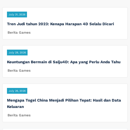
July 31, 2026
Tren Judi tahun 2023: Kenapa Harapan 4D Selalu Dicari
Berita Games
July 29, 2026
Keuntungan Bermain di Salju4D: Apa yang Perlu Anda Tahu
Berita Games
July 26, 2026
Mengapa Togel China Menjadi Pilihan Tepat: Hasil dan Data
Keluaran
Berita Games