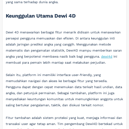
yang sama terhadap dunia angka.
Keunggulan Utama Dewi 4D
Dewi 4D menawarkan berbagai fitur menarik didisain untuk menawarkan
persepsi pengguna memuaskan dan efisien. Di antara keunggulan inti
adalah jaringan prediksi angka yang canggih. Menggunakan metode
matematis dan pengamatan statistik, Dewi4D mampu memberikan saran
angka yang berpotensi membawa nasib baik bagi pengguna.
dewi4d
Ini
membuat para pemain lebih mantap saat melakukan perjudian.
Selain itu, platform ini memiliki interface user-friendly, yang
memudahkan navigasi dan akses ke berbagai fitur yang tersedia.
Pengguna dapat dengan cepat menemukan data terkait hasil undian, data
angka, dan petunjuk permainan. Sebagai tambahan, platform ini juga
menyediakan keuntungan komunitas untuk memungkinkan anggota untuk
saling bertukar pengalaman, taktik, dan diskusi terkait nomor.
Fitur tambahan adalah sistem proteksi yang kuat, menjaga informasi dan
transaksi user agar tetap aman. Tim pengembang Dewi4D bertekad untuk