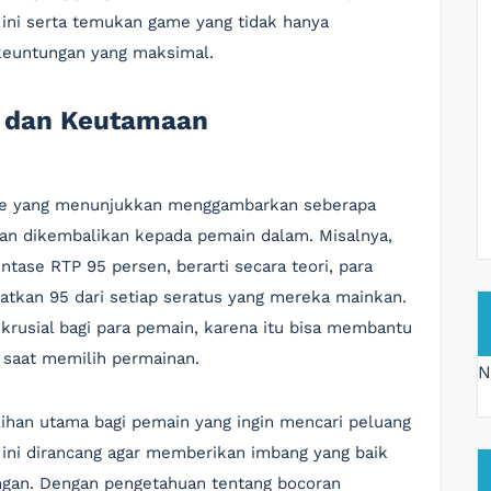
ini serta temukan game yang tidak hanya
keuntungan yang maksimal.
t dan Keutamaan
tase yang menunjukkan menggambarkan seberapa
akan dikembalikan kepada pemain dalam. Misalnya,
ase RTP 95 persen, berarti secara teori, para
kan 95 dari setiap seratus yang mereka mainkan.
krusial bagi para pemain, karena itu bisa membantu
 saat memilih permainan.
N
lihan utama bagi pemain yang ingin mencari peluang
ini dirancang agar memberikan imbang yang baik
ngan. Dengan pengetahuan tentang bocoran