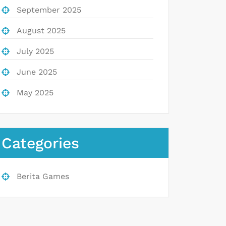
September 2025
August 2025
July 2025
June 2025
May 2025
Categories
Berita Games