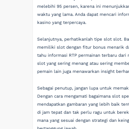
melebihi 95 persen, karena ini menunjukkan
waktu yang lama. Anda dapat mencari inform
kasino yang terpercaya.
Selanjutnya, perhatikanlah tipe slot slot. 
memiliki slot dengan fitur bonus menarik d
tahu informasi RTP permainan terbaru dari 
slot yang sering menang atau sering memb
pemain lain juga menawarkan insight berhar
Sebagai penutup, jangan lupa untuk memakai
Dengan cara mengamati bagaimana slot spes
mendapatkan gambaran yang lebih baik ten
di jam tepat dan tak perlu ragu untuk be
mana yang sesuai dengan strategi dan kein
bertanggung jawab.