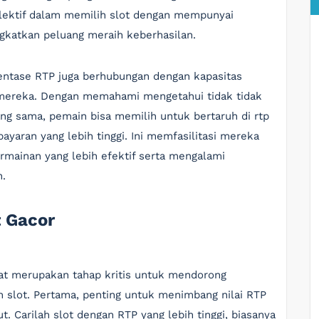
elektif dalam memilih slot dengan mempunyai
ngkatkan peluang meraih keberhasilan.
entase RTP juga berhubungan dengan kapasitas
 mereka. Dengan memahami mengetahui tidak tidak
ng sama, pemain bisa memilih untuk bertaruh di rtp
ayaran yang lebih tinggi. Ini memfasilitasi mereka
mainan yang lebih efektif serta mengalami
.
 Gacor
at merupakan tahap kritis untuk mendorong
lot. Pertama, penting untuk menimbang nilai RTP
t. Carilah slot dengan RTP yang lebih tinggi, biasanya