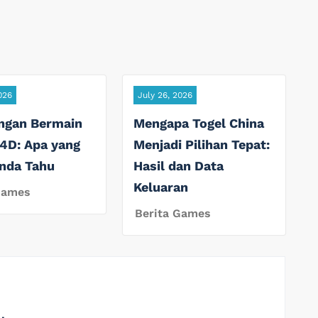
026
July 26, 2026
ngan Bermain
Mengapa Togel China
u4D: Apa yang
Menjadi Pilihan Tepat:
Anda Tahu
Hasil dan Data
Keluaran
Games
Berita Games