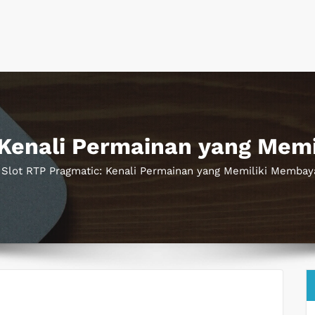
 Kenali Permainan yang Memi
»
Slot RTP Pragmatic: Kenali Permainan yang Memiliki Membaya