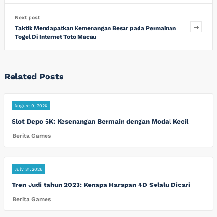
Next post
Taktik Mendapatkan Kemenangan Besar pada Permainan
Togel Di Internet Toto Macau
Related Posts
August 9, 2026
Slot Depo 5K: Kesenangan Bermain dengan Modal Kecil
Berita Games
July 31, 2026
Tren Judi tahun 2023: Kenapa Harapan 4D Selalu Dicari
Berita Games