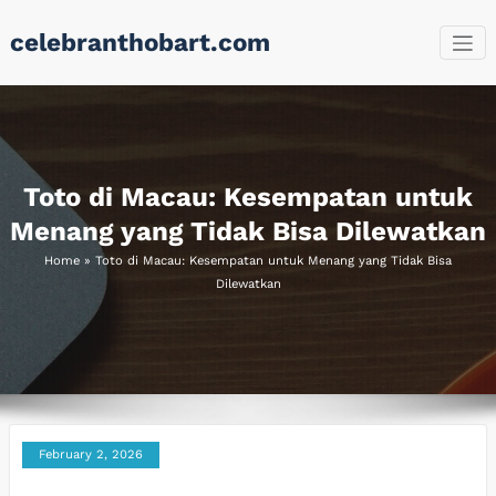
Skip
celebranthobart.com
to
content
Toto di Macau: Kesempatan untuk
Menang yang Tidak Bisa Dilewatkan
Home
»
Toto di Macau: Kesempatan untuk Menang yang Tidak Bisa
Dilewatkan
February 2, 2026