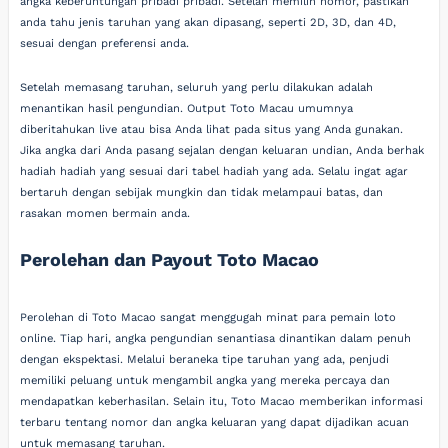
angka keberuntungan pribadi pribadi. Setelah memilih nomor, pastikan
anda tahu jenis taruhan yang akan dipasang, seperti 2D, 3D, dan 4D,
sesuai dengan preferensi anda.
Setelah memasang taruhan, seluruh yang perlu dilakukan adalah
menantikan hasil pengundian. Output Toto Macau umumnya
diberitahukan live atau bisa Anda lihat pada situs yang Anda gunakan.
Jika angka dari Anda pasang sejalan dengan keluaran undian, Anda berhak
hadiah hadiah yang sesuai dari tabel hadiah yang ada. Selalu ingat agar
bertaruh dengan sebijak mungkin dan tidak melampaui batas, dan
rasakan momen bermain anda.
Perolehan dan Payout Toto Macao
Perolehan di Toto Macao sangat menggugah minat para pemain loto
online. Tiap hari, angka pengundian senantiasa dinantikan dalam penuh
dengan ekspektasi. Melalui beraneka tipe taruhan yang ada, penjudi
memiliki peluang untuk mengambil angka yang mereka percaya dan
mendapatkan keberhasilan. Selain itu, Toto Macao memberikan informasi
terbaru tentang nomor dan angka keluaran yang dapat dijadikan acuan
untuk memasang taruhan.