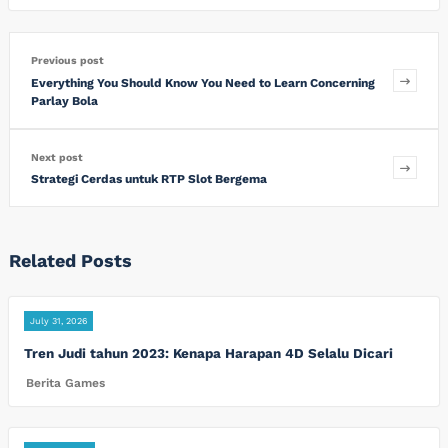
Previous post
Everything You Should Know You Need to Learn Concerning
Parlay Bola
Next post
Strategi Cerdas untuk RTP Slot Bergema
Related Posts
July 31, 2026
Tren Judi tahun 2023: Kenapa Harapan 4D Selalu Dicari
Berita Games