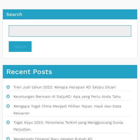
Search
Search
Recent Posts
Tren Judi tahun 2023: Kenapa Harapan 4D Selalu Dicari
Keuntungan Bermain di Salju4D: Apa yang Perlu Anda Tahu
Mengapa Togel China Menjadi Pilihan Tepat: Hasil dan Data
Keluaran
Togel Kayu 2023: Fenomena Terkini yang Mengguncang Dunia
Perjudian.
Menjelajahi Dimensi Baru dengan Rubah 4D