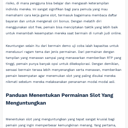
risiko, di mana pengguna bisa belajar dan mengasah keterampilan
individu mereka. Ini sangat signifikan bagi para pemula yang mau
memahami cara kerja game slot, termasuk bagaimana membaca daftar
bayaran dan untuk mengenali ciri bonus. Dengan melatih diri
menggunakan slot free, pemain bisa menciptakan taktik yang lebih baik
untuk menambah kesempatan mereka saat bermain di rumah judi online.
Keuntungan selain itu dari bermain demo uji coba ialah kapasitas untuk
menelusuri ragam tema dan jenis permainan. Dari permainan dengan
tampilan yang menawan sampai yang menawarkan memberikan RTP yang
tinggi, pemain punya banyak opsi untuk dikeksplorasi. Dengan demikian,
sensasi bermain terasa lebih menyenangkan serta menawan, memberikan
pemain kesempatan agar menemukan slot yang paling disukai mereka
nikmati sebelum mereka melaksanakan penanaman modal modal asli.
Panduan Menentukan Permainan Slot Yang
Menguntungkan
Menentukan slot yang menguntungkan yang tepat sangat krusial bagi
pemain yang ingin memperbesar kemungkinan menang. Yang pertama,