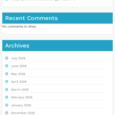
Recent Comments
No comments to show.
Archives
July 2026
June 2026
May 2026
April 2026
March 2026
February 2026
January 2026
December 2025