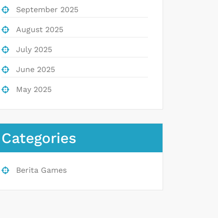
September 2025
August 2025
July 2025
June 2025
May 2025
Categories
Berita Games