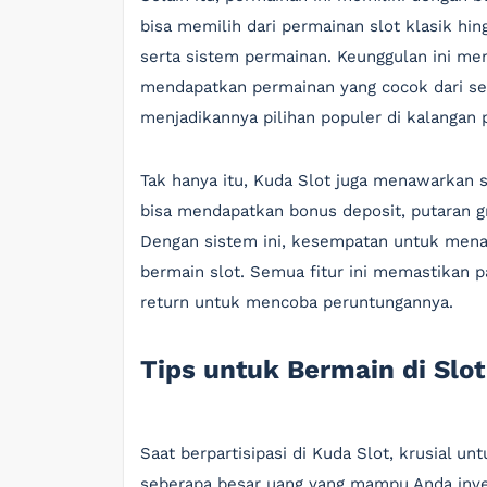
bisa memilih dari permainan slot klasik hin
serta sistem permainan. Keunggulan ini m
mendapatkan permainan yang cocok dari seler
menjadikannya pilihan populer di kalangan p
Tak hanya itu, Kuda Slot juga menawarkan
bisa mendapatkan bonus deposit, putaran g
Dengan sistem ini, kesempatan untuk men
bermain slot. Semua fitur ini memastikan p
return untuk mencoba peruntungannya.
Tips untuk Bermain di Slo
Saat berpartisipasi di Kuda Slot, krusial 
seberapa besar uang yang mampu Anda invest