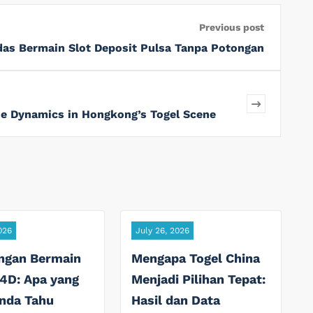
Previous post
das Bermain Slot Deposit Pulsa Tanpa Potongan
he Dynamics in Hongkong’s Togel Scene
026
July 26, 2026
ngan Bermain
Mengapa Togel China
u4D: Apa yang
Menjadi Pilihan Tepat:
Anda Tahu
Hasil dan Data