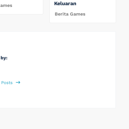
Keluaran
Games
Berita Games
 by:
l Posts