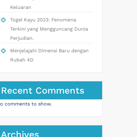
Keluaran
Togel Kayu 2023: Fenomena
Terkini yang Mengguncang Dunia
Perjudian.
Menjelajahi Dimensi Baru dengan
Rubah 4D
Recent Comments
o comments to show.
Archives