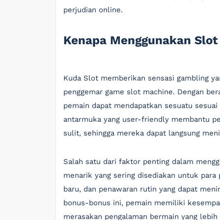
perjudian online.
Kenapa Menggunakan Slot
Kuda Slot memberikan sensasi gambling ya
penggemar game slot machine. Dengan beran
pemain dapat mendapatkan sesuatu sesuai u
antarmuka yang user-friendly membantu pe
sulit, sehingga mereka dapat langsung men
Salah satu dari faktor penting dalam meng
menarik yang sering disediakan untuk par
baru, dan penawaran rutin yang dapat me
bonus-bonus ini, pemain memiliki kesempa
merasakan pengalaman bermain yang lebi