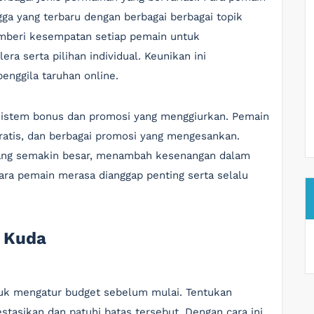
gga yang terbaru dengan berbagai berbagai topik
emberi kesempatan setiap pemain untuk
a serta pilihan individual. Keunikan ini
enggila taruhan online.
 sistem bonus dan promosi yang menggiurkan. Pemain
ratis, dan berbagai promosi yang mengesankan.
ang semakin besar, menambah kesenangan dalam
ara pemain merasa dianggap penting serta selalu
t Kuda
untuk mengatur budget sebelum mulai. Tentukan
asikan dan patuhi batas tersebut. Dengan cara ini,