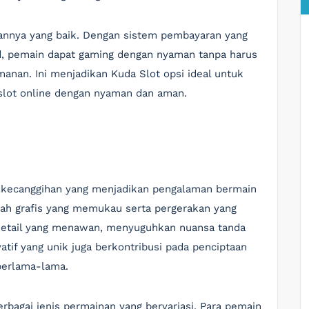
nannya yang baik. Dengan sistem pembayaran yang
id, pemain dapat gaming dengan nyaman tanpa harus
anan. Ini menjadikan Kuda Slot opsi ideal untuk
lot online dengan nyaman dan aman.
kecanggihan yang menjadikan pengalaman bermain
alah grafis yang memukau serta pergerakan yang
 detail yang menawan, menyuguhkan nuansa tanda
tif yang unik juga berkontribusi pada penciptaan
berlama-lama.
erbagai jenis permainan yang bervariasi. Para pemain