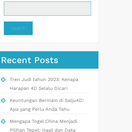
Search
Recent Posts
Tren Judi tahun 2023: Kenapa
Harapan 4D Selalu Dicari
Keuntungan Bermain di Salju4D:
Apa yang Perlu Anda Tahu
Mengapa Togel China Menjadi
Pilihan Tepat: Hasil dan Data