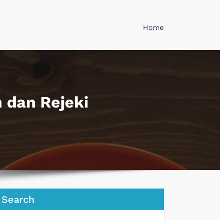
Home
 dan Rejeki
Search