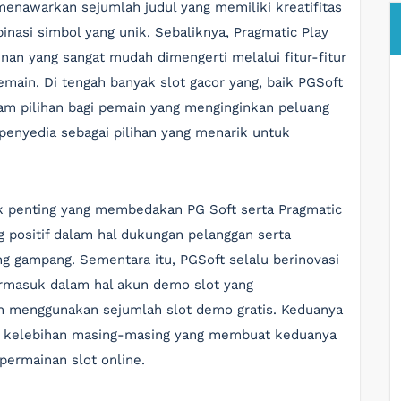
menawarkan sejumlah judul yang memiliki kreatifitas
inasi simbol yang unik. Sebaliknya, Pragmatic Play
an yang sangat mudah dimengerti melalui fitur-fitur
emain. Di tengah banyak slot gacor yang, baik PGSoft
m pilihan bagi pemain yang menginginkan peluang
penyedia sebagai pilihan yang menarik untuk
ek penting yang membedakan PG Soft serta Pragmatic
g positif dalam hal dukungan pelanggan serta
 gampang. Sementara itu, PGSoft selalu berinovasi
rmasuk dalam hal akun demo slot yang
 menggunakan sejumlah slot demo gratis. Keduanya
 kelebihan masing-masing yang membuat keduanya
 permainan slot online.