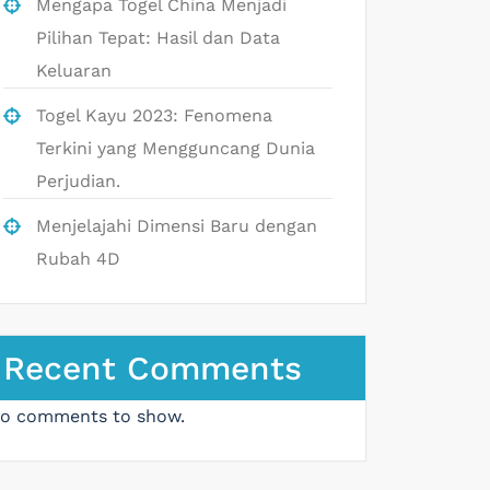
Mengapa Togel China Menjadi
Pilihan Tepat: Hasil dan Data
Keluaran
Togel Kayu 2023: Fenomena
Terkini yang Mengguncang Dunia
Perjudian.
Menjelajahi Dimensi Baru dengan
Rubah 4D
Recent Comments
o comments to show.