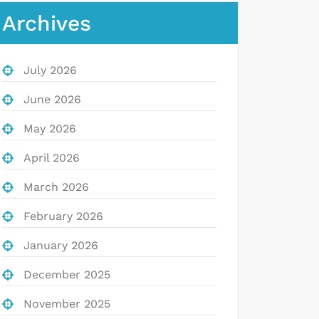
Archives
July 2026
June 2026
May 2026
April 2026
March 2026
February 2026
January 2026
December 2025
November 2025