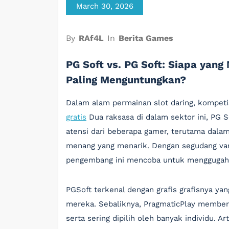
March 30, 2026
By
RAf4L
In
Berita Games
PG Soft vs. PG Soft: Siapa yan
Paling Menguntungkan?
Dalam alam permainan slot daring, kompeti
gratis
Dua raksasa di dalam sektor ini, PG 
atensi dari beberapa gamer, terutama dal
menang yang menarik. Dengan segudang vari
pengembang ini mencoba untuk menggugah pe
PGSoft terkenal dengan grafis grafisnya ya
mereka. Sebaliknya, PragmaticPlay memberik
serta sering dipilih oleh banyak individu. A