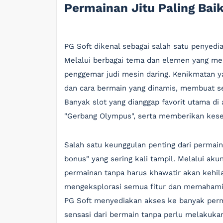
Permainan Jitu Paling Bai
PG Soft dikenal sebagai salah satu penyedi
Melalui berbagai tema dan elemen yang men
penggemar judi mesin daring. Kenikmatan yan
dan cara bermain yang dinamis, membuat se
Banyak slot yang dianggap favorit utama di
"Gerbang Olympus", serta memberikan kes
Salah satu keunggulan penting dari permaina
bonus" yang sering kali tampil. Melalui a
permainan tanpa harus khawatir akan kehil
mengeksplorasi semua fitur dan memahami c
PG Soft menyediakan akses ke banyak pe
sensasi dari bermain tanpa perlu melakukan