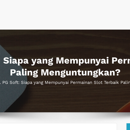
t: Siapa yang Mempunyai Per
Paling Menguntungkan?
. PG Soft: Siapa yang Mempunyai Permainan Slot Terbaik Pal