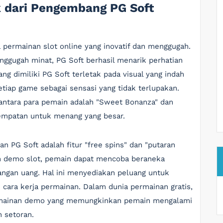
k dari Pengembang PG Soft
a permainan slot online yang inovatif dan menggugah.
ggugah minat, PG Soft berhasil menarik perhatian
g dimiliki PG Soft terletak pada visual yang indah
tiap game sebagai sensasi yang tidak terlupakan.
 antara para pemain adalah "Sweet Bonanza" dan
empatan untuk menang yang besar.
n PG Soft adalah fitur "free spins" dan "putaran
kun demo slot, pemain dapat mencoba beraneka
angan uang. Hal ini menyediakan peluang untuk
ara kerja permainan. Dalam dunia permainan gratis,
rmainan demo yang memungkinkan pemain mengalami
 setoran.