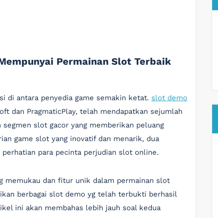
g Mempunyai Permainan Slot Terbaik
si di antara penyedia game semakin ketat.
slot demo
Soft dan PragmaticPlay, telah mendapatkan sejumlah
am segmen slot gacor yang memberikan peluang
an game slot yang inovatif dan menarik, dua
rhatian para pecinta perjudian slot online.
ng memukau dan fitur unik dalam permainan slot
an berbagai slot demo yg telah terbukti berhasil
rtikel ini akan membahas lebih jauh soal kedua