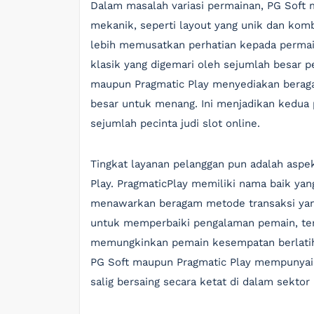
Dalam masalah variasi permainan, PG Soft 
mekanik, seperti layout yang unik dan komb
lebih memusatkan perhatian kepada permain
klasik yang digemari oleh sejumlah besar p
maupun Pragmatic Play menyediakan beraga
besar untuk menang. Ini menjadikan kedua 
sejumlah pecinta judi slot online.
Tingkat layanan pelanggan pun adalah asp
Play. PragmaticPlay memiliki nama baik yan
menawarkan beragam metode transaksi yang
untuk memperbaiki pengalaman pemain, te
memungkinkan pemain kesempatan berlatih
PG Soft maupun Pragmatic Play mempunyai
salig bersaing secara ketat di dalam sektor