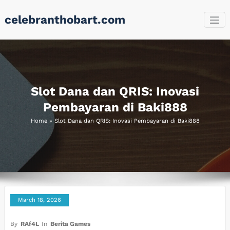
Skip
celebranthobart.com
to
content
Slot Dana dan QRIS: Inovasi
Pembayaran di Baki888
Home
»
Slot Dana dan QRIS: Inovasi Pembayaran di Baki888
March 18, 2026
By
RAf4L
In
Berita Games