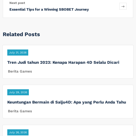
Next post
Essential Tips for a Winning SBOBET Journey
Related Posts
July 31, 2026
Tren Judi tahun 2023: Kenapa Harapan 4D Selalu Dicari
Berita Games
July 29, 2026
Keuntungan Bermain di Salju4D: Apa yang Perlu Anda Tahu
Berita Games
July 26, 2026