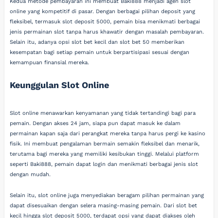
Kedua metode pembayaran ini membuat Baki888 menjadi agen slot
online yang kompetitif di pasar. Dengan berbagai pilihan deposit yang
fleksibel, termasuk slot deposit 5000, pemain bisa menikmati berbagai
jenis permainan slot tanpa harus khawatir dengan masalah pembayaran.
Selain itu, adanya opsi slot bet kecil dan slot bet 50 memberikan
kesempatan bagi setiap pemain untuk berpartisipasi sesuai dengan
kemampuan finansial mereka.
Keunggulan Slot Online
Slot online menawarkan kenyamanan yang tidak tertandingi bagi para
pemain. Dengan akses 24 jam, siapa pun dapat masuk ke dalam
permainan kapan saja dari perangkat mereka tanpa harus pergi ke kasino
fisik. Ini membuat pengalaman bermain semakin fleksibel dan menarik,
terutama bagi mereka yang memiliki kesibukan tinggi. Melalui platform
seperti Baki888, pemain dapat login dan menikmati berbagai jenis slot
dengan mudah.
Selain itu, slot online juga menyediakan beragam pilihan permainan yang
dapat disesuaikan dengan selera masing-masing pemain. Dari slot bet
kecil hingga slot deposit 5000, terdapat opsi yang dapat diakses oleh