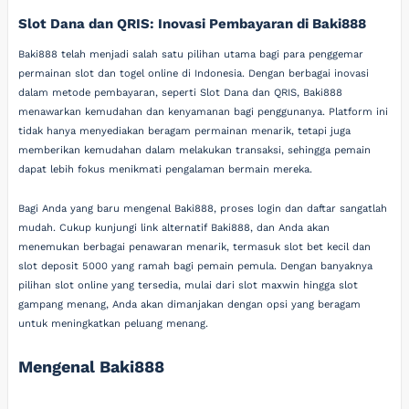
Slot Dana dan QRIS: Inovasi Pembayaran di Baki888
Baki888 telah menjadi salah satu pilihan utama bagi para penggemar
permainan slot dan togel online di Indonesia. Dengan berbagai inovasi
dalam metode pembayaran, seperti Slot Dana dan QRIS, Baki888
menawarkan kemudahan dan kenyamanan bagi penggunanya. Platform ini
tidak hanya menyediakan beragam permainan menarik, tetapi juga
memberikan kemudahan dalam melakukan transaksi, sehingga pemain
dapat lebih fokus menikmati pengalaman bermain mereka.
Bagi Anda yang baru mengenal Baki888, proses login dan daftar sangatlah
mudah. Cukup kunjungi link alternatif Baki888, dan Anda akan
menemukan berbagai penawaran menarik, termasuk slot bet kecil dan
slot deposit 5000 yang ramah bagi pemain pemula. Dengan banyaknya
pilihan slot online yang tersedia, mulai dari slot maxwin hingga slot
gampang menang, Anda akan dimanjakan dengan opsi yang beragam
untuk meningkatkan peluang menang.
Mengenal Baki888