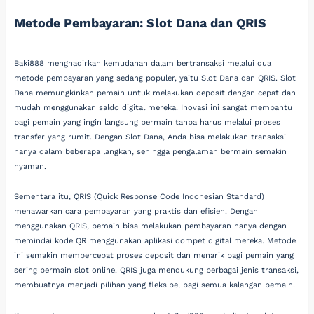
Metode Pembayaran: Slot Dana dan QRIS
Baki888 menghadirkan kemudahan dalam bertransaksi melalui dua
metode pembayaran yang sedang populer, yaitu Slot Dana dan QRIS. Slot
Dana memungkinkan pemain untuk melakukan deposit dengan cepat dan
mudah menggunakan saldo digital mereka. Inovasi ini sangat membantu
bagi pemain yang ingin langsung bermain tanpa harus melalui proses
transfer yang rumit. Dengan Slot Dana, Anda bisa melakukan transaksi
hanya dalam beberapa langkah, sehingga pengalaman bermain semakin
nyaman.
Sementara itu, QRIS (Quick Response Code Indonesian Standard)
menawarkan cara pembayaran yang praktis dan efisien. Dengan
menggunakan QRIS, pemain bisa melakukan pembayaran hanya dengan
memindai kode QR menggunakan aplikasi dompet digital mereka. Metode
ini semakin mempercepat proses deposit dan menarik bagi pemain yang
sering bermain slot online. QRIS juga mendukung berbagai jenis transaksi,
membuatnya menjadi pilihan yang fleksibel bagi semua kalangan pemain.