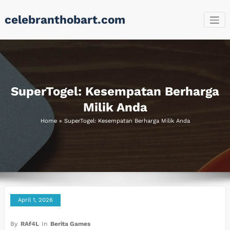
Skip
celebranthobart.com
to
content
SuperTogel: Kesempatan Berharga
Milik Anda
Home
»
SuperTogel: Kesempatan Berharga Milik Anda
April 1, 2026
By
RAf4L
In
Berita Games