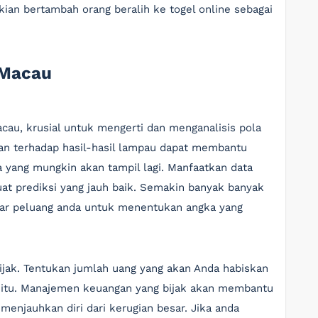
kian bertambah orang beralih ke togel online sebagai
 Macau
cau, krusial untuk mengerti dan menganalisis pola
an terhadap hasil-hasil lampau dapat membantu
 yang mungkin akan tampil lagi. Manfaatkan data
at prediksi yang jauh baik. Semakin banyak banyak
sar peluang anda untuk menentukan angka yang
ijak. Tentukan jumlah uang yang akan Anda habiskan
t itu. Manajemen keuangan yang bijak akan membantu
enjauhkan diri dari kerugian besar. Jika anda