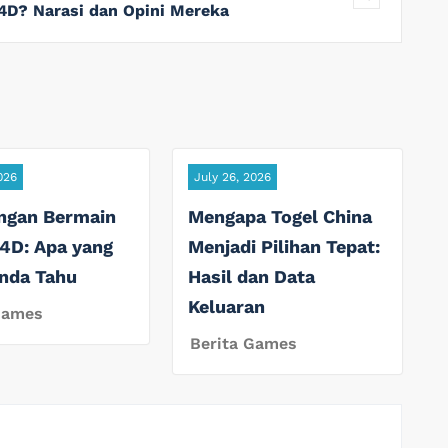
 4D? Narasi dan Opini Mereka
026
July 26, 2026
ngan Bermain
Mengapa Togel China
u4D: Apa yang
Menjadi Pilihan Tepat:
Anda Tahu
Hasil dan Data
Keluaran
Games
Berita Games