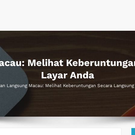
cau: Melihat Keberuntunga
Layar Anda
han Langsung Macau: Melihat Keberuntungan Secara Langsung 