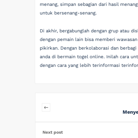
menang, simpan sebagian dari hasil menang
untuk bersenang-senang.
Di akhir, bergabunglah dengan grup atau di
dengan pemain lain bisa memberi wawasan 
pikirkan. Dengan berkolaborasi dan berbagi
anda di bermain togel online. Inilah cara 
dengan cara yang lebih terinformasi terinfo
Menyel
Next post