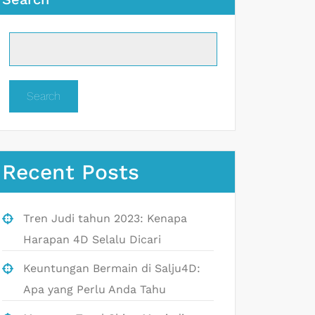
Search
Recent Posts
Tren Judi tahun 2023: Kenapa
Harapan 4D Selalu Dicari
Keuntungan Bermain di Salju4D:
Apa yang Perlu Anda Tahu