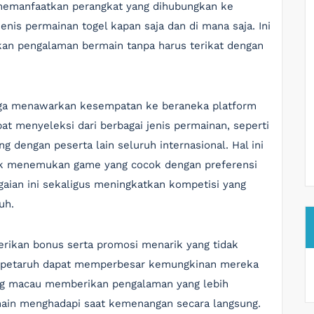
memanfaatkan perangkat yang dihubungkan ke
enis permainan togel kapan saja dan di mana saja. Ini
an pengalaman bermain tanpa harus terikat dengan
juga menawarkan kesempatan ke beraneka platform
at menyeleksi dari berbagai jenis permainan, seperti
g dengan peserta lain seluruh internasional. Hal ini
uk menemukan game yang cocok dengan preferensi
gaian ini sekaligus meningkatkan kompetisi yang
uh.
erikan bonus serta promosi menarik yang tidak
ini, petaruh dapat memperbesar kemungkinan mereka
sung macau memberikan pengalaman yang lebih
main menghadapi saat kemenangan secara langsung.