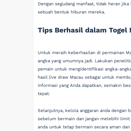
Dengan segudang manfaat, tidak heran jika 
sebuah bentuk hiburan mereka.
Tips Berhasil dalam Togel
Untuk meraih keberhasilan di permainan Ma
angka yang umumnya jadi. Lakukan peneliti
pemain untuk mengidentifikasi angka-angka
hasil live draw Macau sebagai untuk membu
informasi yang Anda dapatkan, semakin be
tepat.
Selanjutnya, kelola anggaran anda dengan b
sebelum bermain dan jangan melebihi limi
anda untuk tetap bermain secara aman dan m