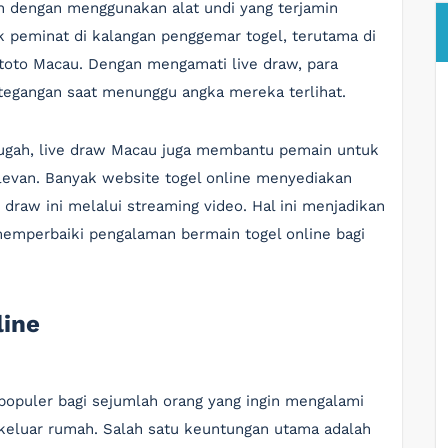
ih dengan menggunakan alat undi yang terjamin
 peminat di kalangan penggemar togel, terutama di
 toto Macau. Dengan mengamati live draw, para
egangan saat menunggu angka mereka terlihat.
ugah, live draw Macau juga membantu pemain untuk
relevan. Banyak website togel online menyediakan
draw ini melalui streaming video. Hal ini menjadikan
emperbaiki pengalaman bermain togel online bagi
line
n populer bagi sejumlah orang yang ingin mengalami
keluar rumah. Salah satu keuntungan utama adalah