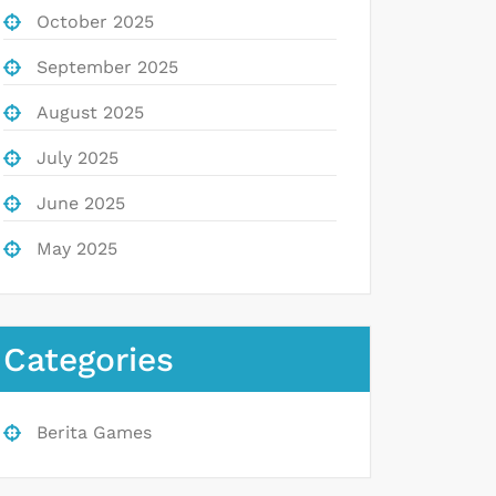
October 2025
September 2025
August 2025
July 2025
June 2025
May 2025
Categories
Berita Games