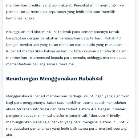
memberikan prediksi yang lebih akurat. Pendekatan ini memungkinkan
pemain untuk membuat keputusan yang lebih baik saat memilih
kombinasi angka.
Keunggulan dari sistem 4D ini terletak pada kemampuannya untuk
beradaptasi dengan perubahan berdasarkan data terbaru.
Rubah 4d
Dengan pembaruan yang terus menerus dan analisis yang mendalam,
Rubah4d memastikan bahwa sistem ini tetap relevan dan efektif dalam
memberikan rekomendasi kepada para pemain, sehingga mereka dapat
memanfaatkan peluang secara maksimal.
Keuntungan Menggunakan Rubah4d
Menggunakan Rubah4d memberikan berbagai keuntungan yang signifikan
bagi para penggunanya. Salah satu kelebihan utama adalah kemudahan
akses terhadap informasi dan data terkait sistem 4D. Dengan Rubah4d,
pengguna dapat menikmati platform yang intuitif dan user-friendly,
memungkinkan siapa saja, bahkan yang baru mengenal sistem ini, untuk
mendapatkan pemahaman yang lebih baik tanpa perlu menjadi seorang
ahli.