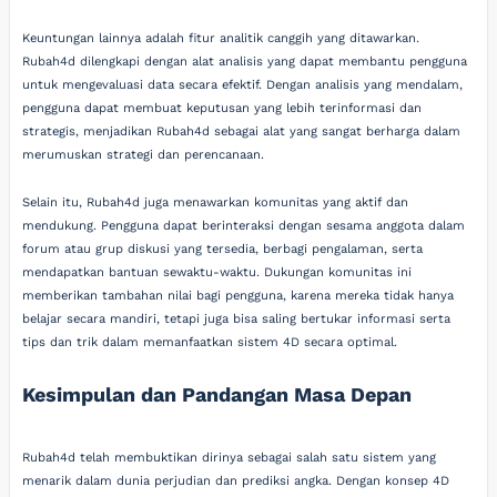
Keuntungan lainnya adalah fitur analitik canggih yang ditawarkan.
Rubah4d dilengkapi dengan alat analisis yang dapat membantu pengguna
untuk mengevaluasi data secara efektif. Dengan analisis yang mendalam,
pengguna dapat membuat keputusan yang lebih terinformasi dan
strategis, menjadikan Rubah4d sebagai alat yang sangat berharga dalam
merumuskan strategi dan perencanaan.
Selain itu, Rubah4d juga menawarkan komunitas yang aktif dan
mendukung. Pengguna dapat berinteraksi dengan sesama anggota dalam
forum atau grup diskusi yang tersedia, berbagi pengalaman, serta
mendapatkan bantuan sewaktu-waktu. Dukungan komunitas ini
memberikan tambahan nilai bagi pengguna, karena mereka tidak hanya
belajar secara mandiri, tetapi juga bisa saling bertukar informasi serta
tips dan trik dalam memanfaatkan sistem 4D secara optimal.
Kesimpulan dan Pandangan Masa Depan
Rubah4d telah membuktikan dirinya sebagai salah satu sistem yang
menarik dalam dunia perjudian dan prediksi angka. Dengan konsep 4D