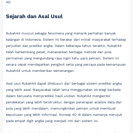
4D.
Sejarah dan Asal Usul
Rubah4d muncul sebagai fenomena yang menarik perhatian banyak
kalangan di Indonesia. Sistem ini berakar dari minat masyarakat terhadap
perjudian dan prediksi angka. Dalam beberapa tahun terakhir, Rubah4d
telah berkembang pesat, menawarkan berbagai metode dan pola
permainan yang mengundang rasa ingin tahu para pemain. Sistem ini
secara cepat mendapatkan pengikut setia yang percaya pada kemampuan
Rubah4d untuk memberikan kemenangan.
Asal usul Rubah4d dapat ditelusuri dari berbagai sistem prediksi angka
yang lebih awal. Masyarakat telah lama menggunakan strategi berbeda
dalam berusaha memprediksi hasil undian. Rubah4d mengambil
pendekatan yang lebih terstruktur, dengan penerapan analisis data dan
pola yang lebih mendalam, memungkinkan pemain untuk membuat
keputusan yang lebih informasi. Konsep 4D di dalam namanya merujuk
pada empat digit angka yang menjadi inti dari sistem ini.