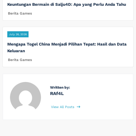
Keuntungan Bermain di Salju4D: Apa yang Perlu Anda Tahu
Berita Games
July 26, 2026
Mengapa Togel China Menjadi Pilihan Tepat: Hasil dan Data
Keluaran
Berita Games
Written by:
RAf4L
View All Posts