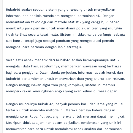
Rubah4d adalah sebuah sistem yang dirancang untuk menyediakan
informasi dan analisis mendalam mengenai permainan 4D. Dengan
memanfaatkan teknologi dan metode statistik yang canggih, Rubah4d
membantu para pemain untuk memahami pola dan tren yang mungkin
tidak terlihat secara kasat mata. Sistem ini tidak hanya berfungsi sebagai
alat bantu, tetapi juga sebagai panduan yang mengedukasi pemain
mengenai cara bermain dengan lebih strategis.
Salah satu aspek menarik dari Rubah4d adalah kemampuannya untuk
mengolah data hasil sebelumnya, memberikan wawasan yang berharga
bagi para pengguna. Dalam dunia perjudian, informasi adalah kunci, dan
Rubah4d berkomitmen untuk menawarkan data yang akurat dan relevan.
Dengan menggunakan algoritma yang kompleks, sistem ini mampu
memperkirakan kemungkinan angka yang akan keluar di masa depan.
Dengan munculnya Rubah 4d, banyak pemain baru dan lama yang mulai
tertarik untuk mencoba metode ini. Mereka percaya bahwa dengan
menggunakan Rubah4d, peluang mereka untuk menang dapat meningkat.
Meskipun tidak ada jaminan dalam perjudian, pendekatan yang unik ini
menawarkan cara baru untuk mendalami aspek analitis dari permainan