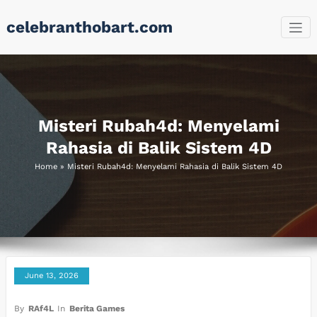
Skip
celebranthobart.com
to
content
Misteri Rubah4d: Menyelami
Rahasia di Balik Sistem 4D
Home
»
Misteri Rubah4d: Menyelami Rahasia di Balik Sistem 4D
June 13, 2026
By
RAf4L
In
Berita Games