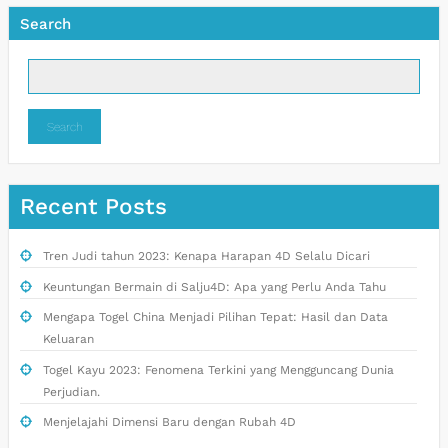
Search
Search
Recent Posts
Tren Judi tahun 2023: Kenapa Harapan 4D Selalu Dicari
Keuntungan Bermain di Salju4D: Apa yang Perlu Anda Tahu
Mengapa Togel China Menjadi Pilihan Tepat: Hasil dan Data
Keluaran
Togel Kayu 2023: Fenomena Terkini yang Mengguncang Dunia
Perjudian.
Menjelajahi Dimensi Baru dengan Rubah 4D