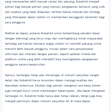
yang menawarkan lebih banyak variasi dan peluang, Rubah4d menjadi
pilihan bagi banyak pemain yang mencari pengalaman bertaruh yang unik.
Dari analisis yang telah dilakukan, terlihat bahwa metode dan strategi
yang diterapkan dalam sistem ini memberikan keunggulan tersendiri bagi
para pengguna.
Melihat ke depan, potensi Rubah4d untuk berkembang semakin besar.
Dengan teknologi yang terus maju dan meningkatnya minat masyarakat
terhadap permainan berbasis angka, sistem ini memiliki peluang untuk
menarik lebih banyak pengguna. Inovasi dalam cara penyampaian
informasi dan interaksi dengan pemain, seperti aplikasi mobile dan
platform online yang lebih interaktif, bisa meningkatkan pengalaman
pengguna secara keseluruhan.
Namun, tantangan tetap ada. Persaingan di industri perjudian sangat
ketat, dan Rubah4d harus konsisten dalam menjaga kualitas dan
keandalan sistemnya. Edukasi bagi pemain mengenai cara kerja sistem
juga menjadi kunci untuk membangun kepercayaan. Jika dapat mengatasi
tantangan ini, Rubah4d tidak hanya akan tetap relevan, tetapi juga bisa
menjadi pemimpin dalam industri perjudian 4D di masa depan.