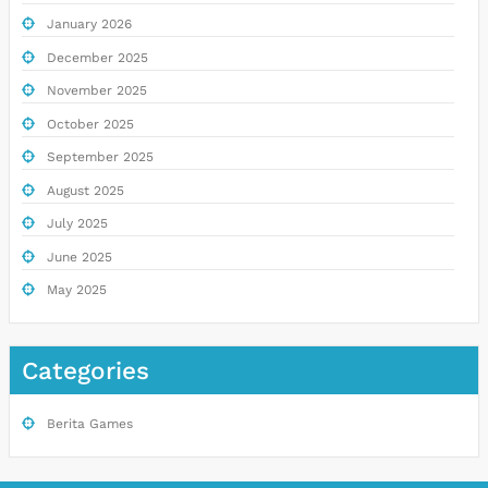
January 2026
December 2025
November 2025
October 2025
September 2025
August 2025
July 2025
June 2025
May 2025
Categories
Berita Games