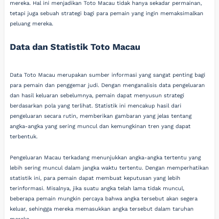
mereka. Hal ini menjadikan Toto Macau tidak hanya sekadar permainan,
tetapi juga sebuah strategi bagi para pemain yang ingin memaksimalkan
peluang mereka.
Data dan Statistik Toto Macau
Data Toto Macau merupakan sumber informasi yang sangat penting bagi
para pemain dan penggemar judi. Dengan menganalisis data pengeluaran
dan hasil keluaran sebelumnya, pemain dapat menyusun strategi
berdasarkan pola yang terlihat. Statistik ini mencakup hasil dari
pengeluaran secara rutin, memberikan gambaran yang jelas tentang
angka-angka yang sering muncul dan kemungkinan tren yang dapat
terbentuk.
Pengeluaran Macau terkadang menunjukkan angka-angka tertentu yang
lebih sering muncul dalam jangka waktu tertentu. Dengan memperhatikan
statistik ini, para pemain dapat membuat keputusan yang lebih
terinformasi. Misalnya, jika suatu angka telah lama tidak muncul,
beberapa pemain mungkin percaya bahwa angka tersebut akan segera
keluar, sehingga mereka memasukkan angka tersebut dalam taruhan