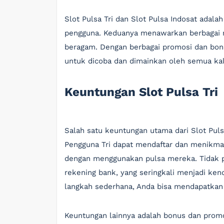
Slot Pulsa Tri dan Slot Pulsa Indosat adalah
pengguna. Keduanya menawarkan berbagai 
beragam. Dengan berbagai promosi dan bonu
untuk dicoba dan dimainkan oleh semua ka
Keuntungan Slot Pulsa Tri
Salah satu keuntungan utama dari Slot Pul
Pengguna Tri dapat mendaftar dan menikmat
dengan menggunakan pulsa mereka. Tidak p
rekening bank, yang seringkali menjadi ke
langkah sederhana, Anda bisa mendapatkan
Keuntungan lainnya adalah bonus dan promo