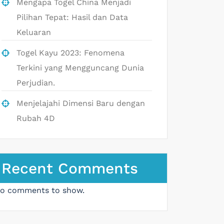
Mengapa Togel China Menjadi
Pilihan Tepat: Hasil dan Data
Keluaran
Togel Kayu 2023: Fenomena
Terkini yang Mengguncang Dunia
Perjudian.
Menjelajahi Dimensi Baru dengan
Rubah 4D
Recent Comments
o comments to show.