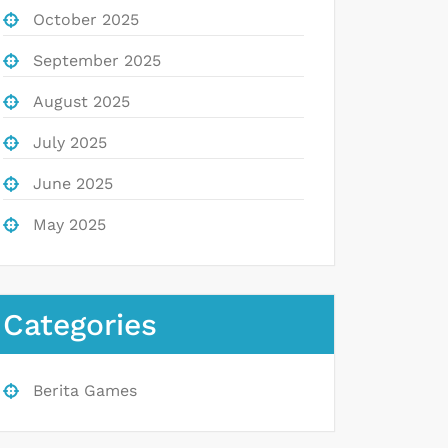
October 2025
September 2025
August 2025
July 2025
June 2025
May 2025
Categories
Berita Games