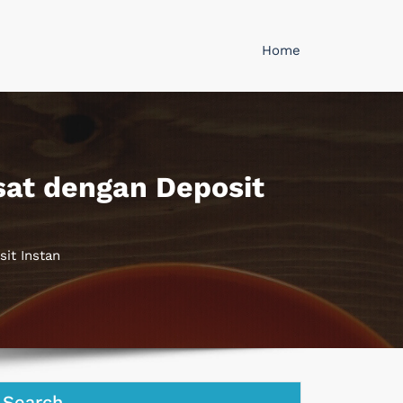
Home
sat dengan Deposit
it Instan
Search