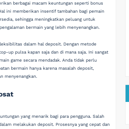
berikan berbagai macam keuntungan seperti bonus
Hal ini memberikan insentif tambahan bagi pemain
rsedia, sehingga meningkatkan peluang untuk
pengalaman bermain yang lebih menyenangkan.
fleksibilitas dalam hal deposit. Dengan metode
op-up pulsa kapan saja dan di mana saja. Ini sangat
main game secara mendadak. Anda tidak perlu
atan bermain hanya karena masalah deposit,
dan menyenangkan.
osat
untungan yang menarik bagi para pengguna. Salah
alam melakukan deposit. Prosesnya yang cepat dan