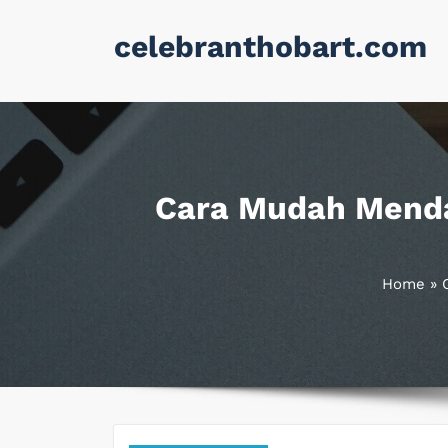
Skip
celebranthobart.com
to
content
Cara Mudah Mendaf
Home
»