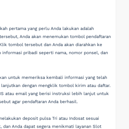
gkah pertama yang perlu Anda lakukan adalah
s tersebut, Anda akan menemukan tombol pendaftaran
lik tombol tersebut dan Anda akan diarahkan ke
n informasi pribadi seperti nama, nomor ponsel, dan
ikan untuk memeriksa kembali informasi yang telah
lanjutkan dengan mengklik tombol kirim atau daftar.
atau email yang berisi instruksi lebih lanjut untuk
sebut agar pendaftaran Anda berhasil.
melakukan deposit pulsa Tri atau Indosat sesuai
t, dan Anda dapat segera menikmati layanan Slot