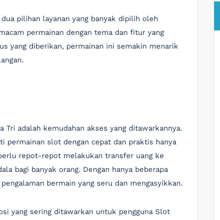
 dua pilihan layanan yang banyak dipilih oleh
macam permainan dengan tema dan fitur yang
s yang diberikan, permainan ini semakin menarik
langan.
sa Tri adalah kemudahan akses yang ditawarkannya.
i permainan slot dengan cepat dan praktis hanya
erlu repot-repot melakukan transfer uang ke
ndala bagi banyak orang. Dengan hanya beberapa
 pengalaman bermain yang seru dan mengasyikkan.
si yang sering ditawarkan untuk pengguna Slot