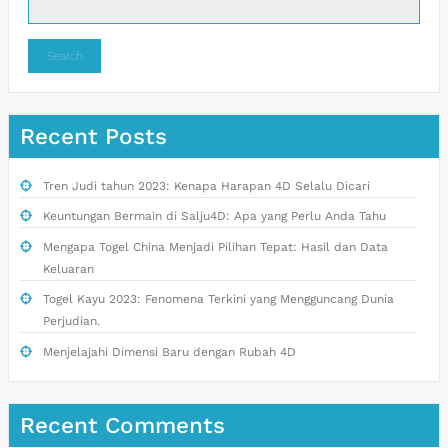
Search
Recent Posts
Tren Judi tahun 2023: Kenapa Harapan 4D Selalu Dicari
Keuntungan Bermain di Salju4D: Apa yang Perlu Anda Tahu
Mengapa Togel China Menjadi Pilihan Tepat: Hasil dan Data
Keluaran
Togel Kayu 2023: Fenomena Terkini yang Mengguncang Dunia
Perjudian.
Menjelajahi Dimensi Baru dengan Rubah 4D
Recent Comments